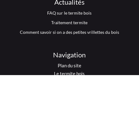
Actualités
FAQ sur le termite bois
Traitement termite
Comment savoir si on a des petites vrillettes du bois
Navigation
Plan du site
Le termite bois
Les insectes xylophages
La chenille processionnaire
La mérule
Photos
Presse