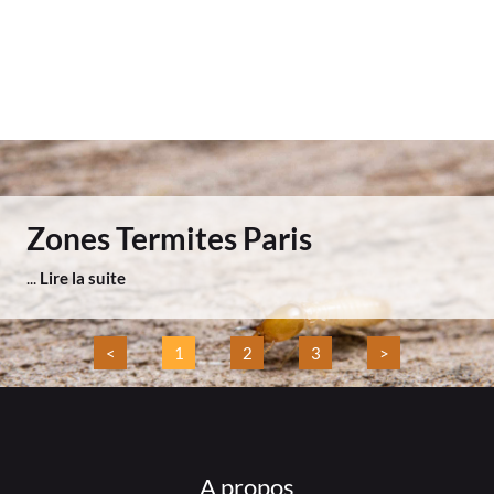
Zones Termites Paris
...
Lire la suite
<
1
2
3
>
A propos