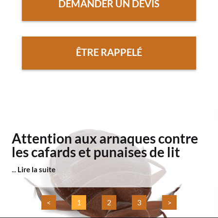
DEMANDER UN DEVIS
ÊTRE RAPPELÉ
Attention aux arnaques contre
les cafards et punaises de lit
...
Lire la suite
<
1
2
3
>